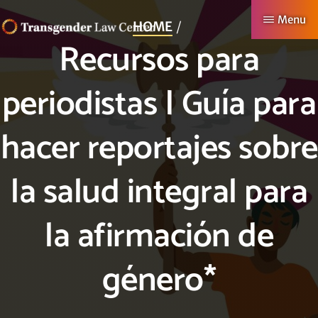
Skip
Menu
HOME
to
Recursos para
TRANSGENDER
Making
main
LAW
CENTER
Authentic
content
periodistas | Guía para
Lives
Possible
hacer reportajes sobre
la salud integral para
la afirmación de
género*