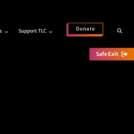
Donate
Show
s
Support TLC
News
Support
Search
Submenu
TLC
Submenu
Safe Exit