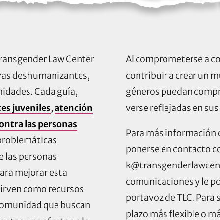
 Transgender Law Center
Al comprometerse a con
tivas deshumanizantes,
contribuir a crear un m
idades. Cada guía,
géneros puedan comprar
es juveniles
,
atención
verse reflejadas en su
contra las personas
Para más información o
s problemáticas
ponerse en contacto c
e las personas
k@transgenderlawcen
ara mejorar esta
comunicaciones y le p
sirven como recursos
portavoz de TLC. Para 
a comunidad que buscan
plazo más flexible o más