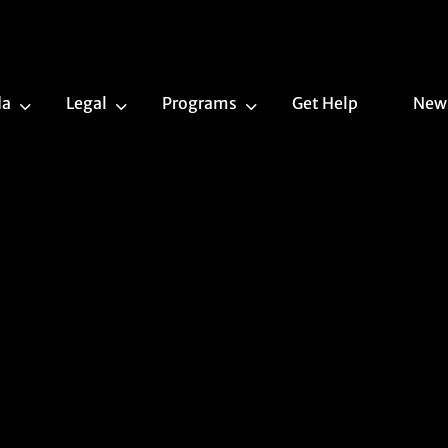
da
Legal
Programs
Get Help
New
Trans
Legal
Programs
Agenda
Submenu
Submenu
Submenu