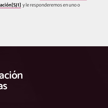
ación
[SJ1]
y le responderemos en uno o
mación
as