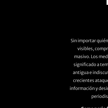
Sin importar quié
visibles, comp
masivo. Los medi
significado a tem
antigua e indiscu
crecientes ataque
información y desi
periodis