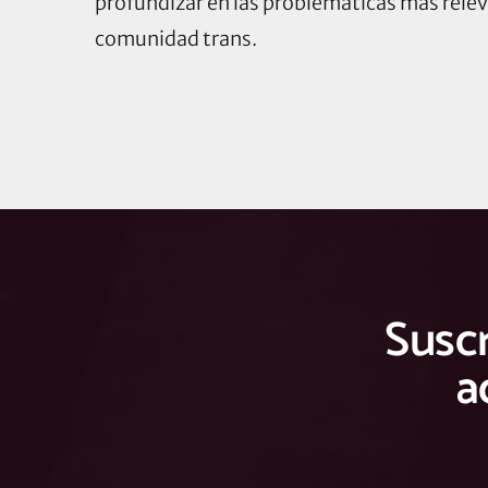
profundizar en las problemáticas más relev
comunidad trans.
Suscr
a