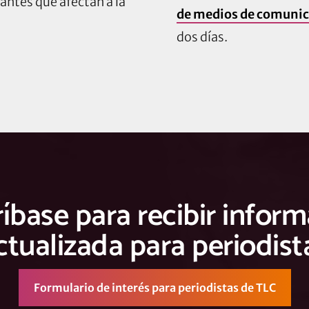
antes que afectan a la
de medios de comunic
dos días.
íbase para recibir infor
ctualizada para periodist
Formulario de interés para periodistas de TLC