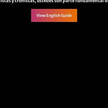
stas y cronistas, ustedes son parte fundamental de
View English Guide